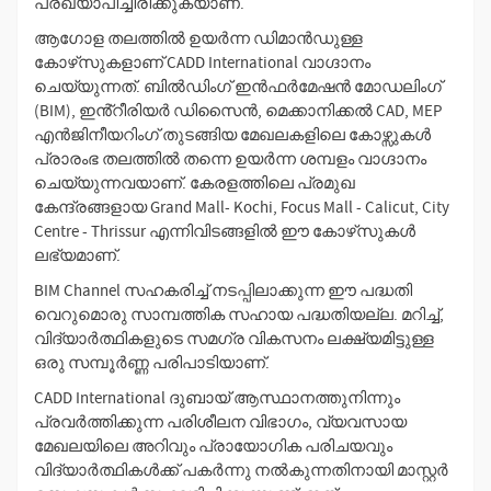
പ്രഖ്യാപിച്ചിരിക്കുകയാണ്.
ആഗോള തലത്തിൽ ഉയർന്ന ഡിമാൻഡുള്ള
കോഴ്‌സുകളാണ് CADD International വാഗ്ദാനം
ചെയ്യുന്നത്. ബിൽഡിംഗ് ഇൻഫർമേഷൻ മോഡലിംഗ്
(BIM), ഇൻ്റീരിയർ ഡിസൈൻ, മെക്കാനിക്കൽ CAD, MEP
എൻജിനീയറിംഗ് തുടങ്ങിയ മേഖലകളിലെ കോഴ്സുകൾ
പ്രാരംഭ തലത്തിൽ തന്നെ ഉയർന്ന ശമ്പളം വാഗ്ദാനം
ചെയ്യുന്നവയാണ്. കേരളത്തിലെ പ്രമുഖ
കേന്ദ്രങ്ങളായ Grand Mall- Kochi, Focus Mall - Calicut, City
Centre - Thrissur എന്നിവിടങ്ങളിൽ ഈ കോഴ്‌സുകൾ
ലഭ്യമാണ്.
BIM Channel സഹകരിച്ച് നടപ്പിലാക്കുന്ന ഈ പദ്ധതി
വെറുമൊരു സാമ്പത്തിക സഹായ പദ്ധതിയല്ല. മറിച്ച്,
വിദ്യാർത്ഥികളുടെ സമഗ്ര വികസനം ലക്ഷ്യമിട്ടുള്ള
ഒരു സമ്പൂർണ്ണ പരിപാടിയാണ്.
CADD International ദുബായ് ആസ്ഥാനത്തുനിന്നും
പ്രവർത്തിക്കുന്ന പരിശീലന വിഭാഗം, വ്യവസായ
മേഖലയിലെ അറിവും പ്രായോഗിക പരിചയവും
വിദ്യാർത്ഥികൾക്ക് പകർന്നു നൽകുന്നതിനായി മാസ്റ്റർ