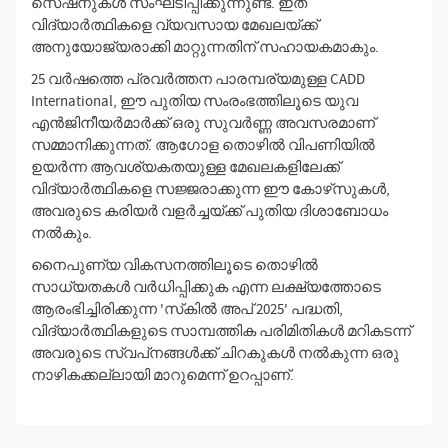
സെഷനുകൾ സംഘടിപ്പിക്കുന്നുണ്ട്. ഇത്
വിദ്യാർത്ഥികളെ വ്യവസായ മേഖലയ്ക്ക്
അനുയോജ്യരാക്കി മാറ്റുന്നതിന് സഹായകമാകും.
25 വർഷത്തെ പ്രവർത്തന പാരമ്പര്യമുള്ള CADD
International, ഈ പുതിയ സംരംഭത്തിലൂടെ യുവ
എൻജിനീയർമാർക്ക് ഒരു സുവർണ്ണ അവസരമാണ്
സമ്മാനിക്കുന്നത്. ആഗോള തൊഴിൽ വിപണിയിൽ
ഉയർന്ന ആവശ്യകതയുള്ള മേഖലകളിലേക്ക്
വിദ്യാർത്ഥികളെ സജ്ജരാക്കുന്ന ഈ കോഴ്‌സുകൾ,
അവരുടെ കരിയർ വളർച്ചയ്ക്ക് പുതിയ ദിശാബോധം
നൽകും.
നൈപുണ്യ വികസനത്തിലൂടെ തൊഴിൽ
സാധ്യതകൾ വർധിപ്പിക്കുക എന്ന ലക്ഷ്യത്തോടെ
ആരംഭിച്ചിരിക്കുന്ന 'സ്‌കിൽ അപ് 2025' പദ്ധതി,
വിദ്യാർത്ഥികളുടെ സാമ്പത്തിക പരിമിതികൾ മറികടന്ന്
അവരുടെ സ്വപ്‌നങ്ങൾക്ക് ചിറകുകൾ നൽകുന്ന ഒരു
നാഴികക്കല്ലായി മാറുമെന്ന് ഉറപ്പാണ്.